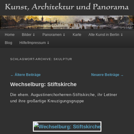
Hauptmenü
Home
Bilder ⇓
Panoramen ⇓
Karte
Alte Kunst in Berlin ⇓
Zum
Zum
Blog
Hilfe/Impressum ⇓
Inhalt
sekundären
wechseln
Inhalt
SCHLAGWORT-ARCHIVE:
SKULPTUR
wechseln
Artikelnavigation
←
Ältere Beiträge
Neuere Beiträge
→
Wechselburg: Stiftskirche
Die ehem. Augustinerchorherren-Stiftskirche, ihr Lettner
und ihre großartige Kreuzigungsgruppe