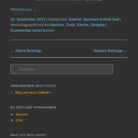
Weiterlesen
→
10. September 2012
|
Kategorien:
Galerie
,
Sachsen-Anhalt Süd
|
Verschlagwortet mit
Architektur
,
Gotik
,
Kirche
,
Skulptur
|
Kommentar hinterlassen
Artikelnavigation
←
Ältere Beiträge
Neuere Beiträge
→
S
u
c
h
ABBONIEREN (RSS-FEED)
e
Blog und neue Gallerien
n
BILDER UND PANORAMEN
►
Museen
►
Orte
WAS IST NEU HIER?