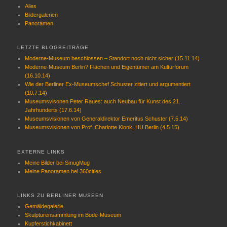
Alles
Bildergalerien
Panoramen
LETZTE BLOGBEITRÄGE
Moderne-Museum beschlossen – Standort noch nicht sicher (15.11.14)
Moderne-Museum Berlin? Flächen und Eigentümer am Kulturforum
(16.10.14)
Wie der Berliner Ex-Museumschef Schuster zitiert und argumentiert
(10.7.14)
Museumsvisonen Peter Raues: auch Neubau für Kunst des 21.
Jahrhunderts (17.6.14)
Museumsvisionen von Generaldirektor Emeritus Schuster (7.5.14)
Museumsvisionen von Prof. Charlotte Klonk, HU Berlin (4.5.15)
EXTERNE LINKS
Meine Bilder bei SmugMug
Meine Panoramen bei 360cities
LINKS ZU BERLINER MUSEEN
Gemäldegalerie
Skulpturensammlung im Bode-Museum
Kupferstichkabinett