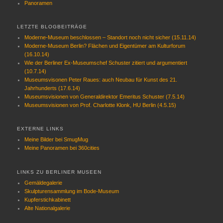
Panoramen
LETZTE BLOGBEITRÄGE
Moderne-Museum beschlossen – Standort noch nicht sicher (15.11.14)
Moderne-Museum Berlin? Flächen und Eigentümer am Kulturforum
(16.10.14)
Wie der Berliner Ex-Museumschef Schuster zitiert und argumentiert
(10.7.14)
Museumsvisonen Peter Raues: auch Neubau für Kunst des 21.
Jahrhunderts (17.6.14)
Museumsvisionen von Generaldirektor Emeritus Schuster (7.5.14)
Museumsvisionen von Prof. Charlotte Klonk, HU Berlin (4.5.15)
EXTERNE LINKS
Meine Bilder bei SmugMug
Meine Panoramen bei 360cities
LINKS ZU BERLINER MUSEEN
Gemäldegalerie
Skulpturensammlung im Bode-Museum
Kupferstichkabinett
Alte Nationalgalerie