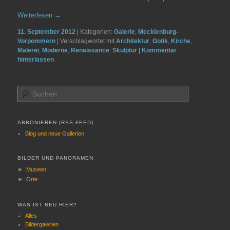
Weiterlesen
→
11. September 2012
|
Kategorien:
Galerie
,
Mecklenburg-
Vorpommern
|
Verschlagwortet mit
Architektur
,
Gotik
,
Kirche
,
Malerei
,
Moderne
,
Renaissance
,
Skulptur
|
Kommentar
hinterlassen
S
u
c
h
ABBONIEREN (RSS-FEED)
e
Blog und neue Gallerien
n
BILDER UND PANORAMEN
►
Museen
►
Orte
WAS IST NEU HIER?
Alles
Bildergalerien