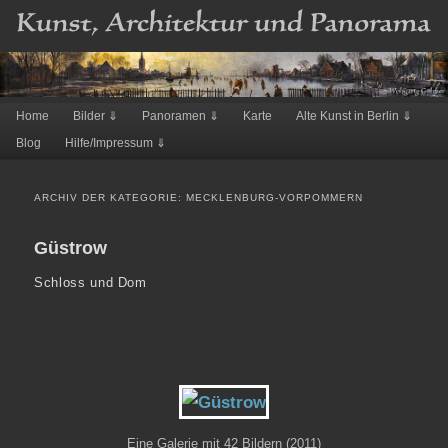
Hauptmenü
Home
Bilder ⇓
Panoramen ⇓
Karte
Alte Kunst in Berlin ⇓
Zum
Zum
Blog
Hilfe/Impressum ⇓
Inhalt
sekundären
wechseln
Inhalt
ARCHIV DER KATEGORIE:
MECKLENBURG-VORPOMMERN
wechseln
Güstrow
Schloss und Dom
Eine Galerie mit 42 Bildern (2011)