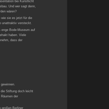
sentation bei Kunstlicht
gsbau. Und wer sagt denn,
rden wären?
ie sie es jetzt für die
 unattraktiv versteckt.
chs enge Bode-Museum auf
ehakt haben. Viele
enehm, dass der
 gewinnen.
die Stiftung doch leicht
en Räumen der
 großen Berliner