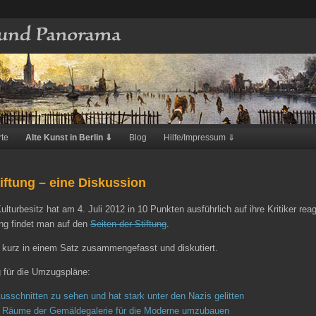
rte
Alte Kunst in Berlin ⇓
Blog
Hilfe/Impressum ⇓
iftung – eine Diskussion
lturbesitz hat am 4. Juli 2012 in 10 Punkten ausführlich auf ihre Kritiker reag
ung findet man auf den
Seiten der Stiftung
.
 kurz in einem Satz zusammengefasst und diskutiert.
g für die Umzugspläne:
Ausschnitten zu sehen und hat stark unter den Nazis gelitten
die Räume der Gemäldegalerie für die Moderne umzubauen