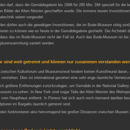
en darf, dass die Gemäldegalerie bis 1998 für 285 Mio. DM speziell für die 
n Bilder der Alten Meister geschaffen wurde. Die immens teuren Investitione
atechnik wären vergeudet.
en dürfen auch die gewaltigen Investitionen, die im Bode-Museum nötig sind,
eren zu können wie es heute in der Gemäldegalerie geshieht. Der Architekt d
 dass das im Bode-Museum nicht der Fall ist. Auch das Bode-Museum ist bis 
lpturensammlung saniert worden.
tur sind weit getrennt und können nur zusammen verstanden we
wischen Kulturforum und Museumsinsel hindern keinen Kunstfreund daran, 
verstehen. Dies ist international gesehen eine sehr enge räumliche Vernetzu
ich größere Entfernungen zurückzulegen, um Gemälde in der National Gallery
Museum zu sehen. In New York sind sogar Teile der Alten Meister des Metrop
m vom Haupthaus entfernt. In Florenz hat sich auch noch niemand darüber be
lpturen im Bargallo räumlich getrennt sind.
len funktionieren also hervorragend bei großen Distanzen zwischen Museen