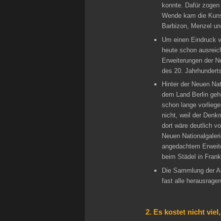
konnte. Dafür zogen 
Wende kam die Kunst
Barbizon, Menzel und
Um einen Eindruck v
heute schon ausreich
Erweiterungen der N
des 20. Jahrhundert
Hinter der Neuen Nat
dem Land Berlin gehö
schon lange vorliege
nicht, weil der Denk
dort wäre deutlich v
Neuen Nationalgaleri
angedachtem Erweite
beim Städel in Frankf
Die Sammlung der Alt
fast alle herausrage
2. Es kostet nicht vi