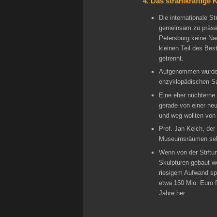
4. Das strahlkräftige 
Die internationale S
gemeinsam zu präsen
Petersburg keine Nac
kleinen Teil des Bes
getrennt.
Aufgenommen wurde 
enzyklopädischen S
Eine eher nüchterne
gerade von einer ne
und weg wollten von 
Prof. Jan Kelch, der
Museumsräumen sehe,
Wenn von der Stiftu
Skulpturen gebaut wo
riesigem Aufwand spe
etwa 150 Mio. Euro f
Jahre her.