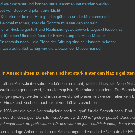
sind weit getrennt und können nur zusammen verstanden werden
ept von Bode wird jetzt verwirklicht
Kulturforum keinen Erfolg – den gäbe es an der Museumsinsel
uf einmal machen, aber die Schritte müssen geplant sein
e für Neubau gestellt und Realisierungswettbewerb abgeschlossen ist
 für einen Überblick über der Entwicklung der Alten Meister
nschränkungen – die Pläne der Stiftung sind seit langem bekannt
genauso zukunftsträchtig wie die Erbauer der Museumsinsel
r in Ausschnitten zu sehen und hat stark unter den Nazis gelitten
, oft nur Ausschnitte sehen zu können, entsteht, weil ihr Haus, die Neue Nati
sstellungen genutzt wird, statt die exquisite Sammlung zu zeigen. Die Samml
telungen gezeigt werden und müsste verdichtet präsentiert werden, aber kein 
, Grosz und Kirchner, auch nicht von Tübke verzichten.
ng 1968 war die Neue Nationalgalerie noch zu groß für die Sammlungen. Prof.
s des Bundestages: Damals »
wurde um ca. 1.300 m² größer gebaut. Dann ha
ammlungen nicht so groß waren. Für uns wäre es jetzt natürlich ideal, diese Be
durch kluge Ankaufspolitik und Schenkungen, die auch die Verluste der NS-Z