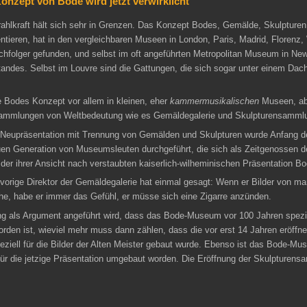
Konzept von Bode wird jetzt verwirklicht
trahlkraft hält sich sehr in Grenzen. Das Konzept Bodes, Gemälde, Skulptur
tieren, hat in den vergleichbaren Museen in London, Paris, Madrid, Florenz,
hfolger gefunden, und selbst im oft angeführten Metropolitan Museum in New
tandes. Selbst im Louvre sind die Gattungen, die sich sogar unter einem Dach
Bodes Konzept vor allem in kleinen, eher
kammermusikalischen
Museen, abe
ammlungen von Weltbedeutung wie es Gemäldegalerie und Skulpturensammlu
 Neupräsentation mit Trennung von Gemälden und Skulpturen wurde Anfang der
uen Generation von Museumsleuten durchgeführt, die sich als Zeitgenossen 
der ihrer Ansicht nach verstaubten kaiserlich-wilheminischen Präsentation Bo
 vorige Direktor der Gemäldegalerie hat einmal gesagt: Wenn er Bilder von 
 habe er immer das Gefühl, er müsse sich eine Zigarre anzünden.
ng als Argument angeführt wird, dass das Bode-Museum vor 100 Jahren spezi
rden ist, wieviel mehr muss dann zählen, dass die vor erst 14 Jahren eröffn
ziell für die Bilder der Alten Meister gebaut wurde. Ebenso ist das Bode-Mu
ür die jetzige Präsentation umgebaut worden. Die Eröffnung der Skulpturens