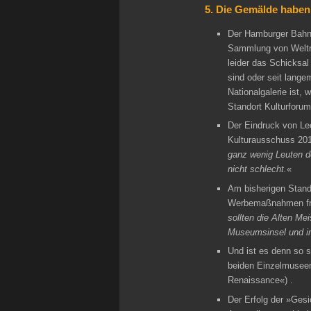
5. Die Gemälde haben
Der Hamburger Bahnh
Sammlung von Weltra
leider das Schicksa
sind oder seit lang
Nationalgalerie ist, 
Standort Kulturforum 
Der Eindruck von Lee
Kulturausschuss 201
ganz wenig Leuten do
nicht schlecht.
«
Am bisherigen Stando
Werbemaßnahmen fre
sollten die Alten Me
Museumsinsel und i
Und ist es denn so 
beiden Einzelmuseen
Renaissance«) .
Der Erfolg der »Ges