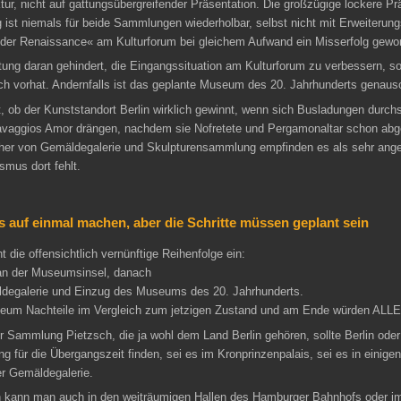
tur, nicht auf gattungsübergreifender Präsentation. Die großzügige lockere Prä
ist niemals für beide Sammlungen wiederholbar, selbst nicht mit Erweiterun
 der Renaissance« am Kulturforum bei gleichem Aufwand ein Misserfolg gewo
tung daran gehindert, die Eingangssituation am Kulturforum zu verbessern, so w
ch vorhat. Andernfalls ist das geplante Museum des 20. Jahrhunderts genauso
st, ob der Kunststandort Berlin wirklich gewinnt, wenn sich Busladungen dur
vaggios Amor drängen, nachdem sie Nofretete und Pergamonaltar schon abg
cher von Gemäldegalerie und Skulpturensammlung empfinden es als sehr ang
smus dort fehlt.
es auf einmal machen, aber die Schritte müssen geplant sein
 die offensichtlich vernünftige Reihenfolge ein:
an der Museumsinsel, danach
degalerie und Einzug des Museums des 20. Jahrhunderts.
eum Nachteile im Vergleich zum jetzigen Zustand und am Ende würden ALLE
er Sammlung Pietzsch, die ja wohl dem Land Berlin gehören, sollte Berlin oder 
g für die Übergangszeit finden, sei es im Kronprinzenpalais, sei es in einig
r Gemäldegalerie.
 kann man auch in den weiträumigen Hallen des Hamburger Bahnhofs oder im