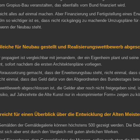
m Gropius-Bau veranstalten, das ebenfalls vom Bund finanziert wird.
icht alles auf einmal machen. Aber Finanzierung und Fertigstellung eines Er
 Um so wichtiger ist es, dass nicht rückgängig zu machende Umzugspläne für d
 wenn der Neubau steht.
Weiche für Neubau gestellt und Realisierungswettbewerb abgesc
r propagiert ist vergleichbar mit jemandem, der ein Eigenheim plant und sein
ht, sofort nachdem die ersten Architektenpläne vorliegen.
 Voraussetzung gemacht, dass der Erweiterungsbau steht, nicht einmal, dass 
 nicht einmal, dass das Geld dafür von den Abgeordneten des Bundestages be
wettbewerb abgeschlossen ist, die Gelder aber noch nicht freigegeben sind, i
iko, auf Jahrzehnte die Alte Kunst nur in »komprimierter Form« zeigen zu kön
icht für einen Überblick über die Entwicklung der Alten Meiste
emälden der Gemäldegalerie können höchstens 500 gezeigt werden. Die Bede
st sich aber erst durch den Vergleich mit guten ähnlichen Werken.