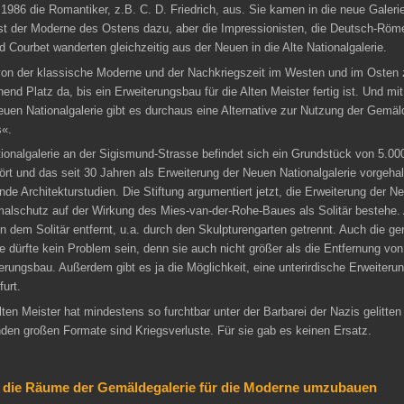
1986 die Romantiker, z.B. C. D. Friedrich, aus. Sie kamen in die neue Galer
 der Moderne des Ostens dazu, aber die Impressionisten, die Deutsch-Röme
 Courbet wanderten gleichzeitig aus der Neuen in die Alte Nationalgalerie.
on der klassische Moderne und der Nachkriegszeit im Westen und im Osten z
end Platz da, bis ein Erweiterungsbau für die Alten Meister fertig ist. Und mi
euen Nationalgalerie gibt es durchaus eine Alternative zur Nutzung der Gemä
s«.
ionalgalerie an der Sigismund-Strasse befindet sich ein Grundstück von 5.000
rt und das seit 30 Jahren als Erweiterung der Neuen Nationalgalerie vorgehalt
nde Architekturstudien. Die Stiftung argumentiert jetzt, die Erweiterung der N
malschutz auf der Wirkung des Mies-van-der-Rohe-Baues als Solitär bestehe.
on dem Solitär entfernt, u.a. durch den Skulpturengarten getrennt. Auch die ge
e dürfte kein Problem sein, denn sie auch nicht größer als die Entfernung 
rungsbau. Außerdem gibt es ja die Möglichkeit, eine unterirdische Erweiter
urt.
en Meister hat mindestens so furchtbar unter der Barbarei der Nazis gelitte
nden großen Formate sind Kriegsverluste. Für sie gab es keinen Ersatz.
el, die Räume der Gemäldegalerie für die Moderne umzubauen