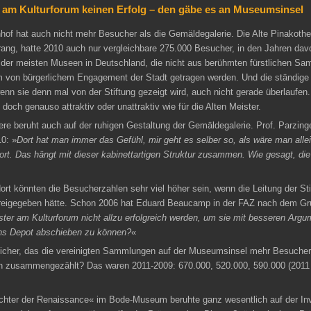
 am Kulturforum keinen Erfolg – den gäbe es an Museumsinsel
of hat auch nicht mehr Besucher als die Gemäldegalerie. Die Alte Pinakothe
ng, hatte 2010 auch nur vergleichbare 275.000 Besucher, in den Jahren davo
l der meisten Museen in Deutschland, die nicht aus berühmten fürstlichen 
em von bürgerlichem Engagement der Stadt getragen werden. Und die ständi
wenn sie denn mal von der Stiftung gezeigt wird, auch nicht gerade überlaufen.
doch genauso attraktiv oder unattraktiv wie für die Alten Meister.
re beruht auch auf der ruhigen Gestaltung der Gemäldegalerie. Prof. Parzing
0: »
Dort hat man immer das Gefühl, mir geht es selber so, als wäre man allei
rt. Das hängt mit dieser kabinettartigen Struktur zusammen. Wie gesagt, di
rt könnten die Besucherzahlen sehr viel höher sein, wenn die Leitung der Sti
igegeben hätte. Schon 2006 hat Eduard Beaucamp in der FAZ nach dem Grun
ister am Kulturforum nicht allzu erfolgreich werden, um sie mit besseren Argu
ns Depot abschieben zu können?
«
sicher, das die vereinigten Sammlungen auf der Museumsinsel mehr Besucher 
 zusammengezählt? Das waren 2011-2009: 670.000, 520.000, 590.000 (2011 
ichter der Renaissance« im Bode-Museum beruhte ganz wesentlich auf der Inv