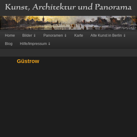
Hauptmenü
Home
Bilder ⇓
Panoramen ⇓
Karte
Alte Kunst in Berlin ⇓
Zum
Blog
Hilfe/Impressum ⇓
Inhalt
wechseln
Güstrow