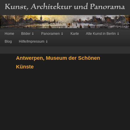
Hauptmenü
Home
Bilder ⇓
Panoramen ⇓
Karte
Alte Kunst in Berlin ⇓
Zum
Blog
Hilfe/Impressum ⇓
Inhalt
wechseln
Antwerpen, Museum der Schönen
Künste