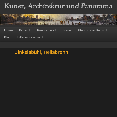
Hauptmenü
Home
Bilder ⇓
Panoramen ⇓
Karte
Alte Kunst in Berlin ⇓
Zum
Blog
Hilfe/Impressum ⇓
Inhalt
wechseln
Dinkelsbühl, Heilsbronn