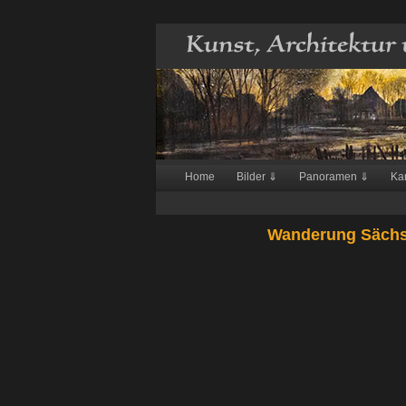
Hauptmenü
Home
Bilder ⇓
Panoramen ⇓
Ka
Zum
Inhalt
Wanderung Sächsi
wechseln